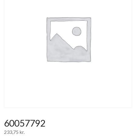
af
forbrugerelektronik
og
hvidevarer
60057792
233,75
kr.