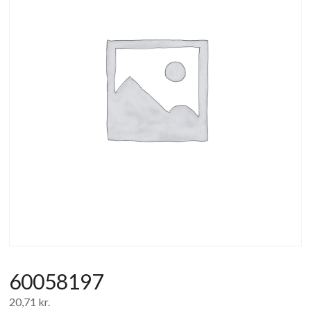
af
forbrugerelektronik
og
hvidevarer
60058197
20,71
kr.