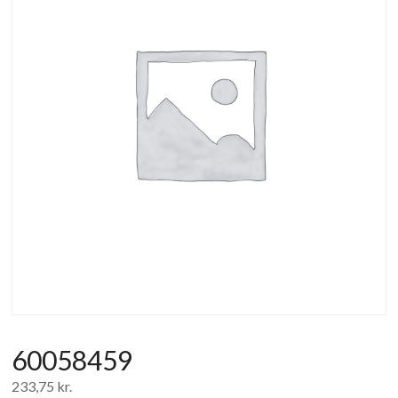
af
forbrugerelektronik
og
hvidevarer
60058459
233,75
kr.