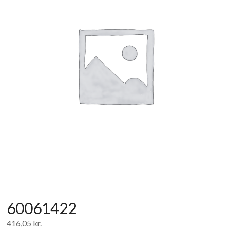
af
forbrugerelektronik
og
hvidevarer
60061422
416,05
kr.