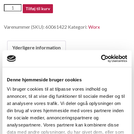
60061422
Tilføj til kurv
antal
Varenummer (SKU):
60061422
Kategori:
Worx
Yderligere information
Yderligere information
Denne hjemmeside bruger cookies
Vægt
Vi bruger cookies til at tilpasse vores indhold og
1 kg
annoncer, til at vise dig funktioner til sociale medier og til
at analysere vores trafik. Vi deler også oplysninger om
Relaterede varer
din brug af vores hjemmeside med vores partnere inden
for sociale medier, annonceringspartnere og
analysepartnere. Vores partnere kan kombinere disse
data med andre oplysninger, du har givet dem, eller som