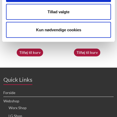
Tillad valgte
50039287
50026213
Kun nødvendige cookies
16,64
kr.
16,64
kr.
Tilføj til kurv
Tilføj til kurv
Quick Links
Forside
Webshop
Worx Shop
LG Shop