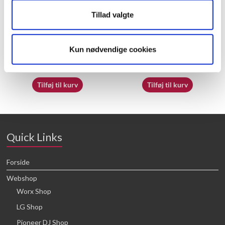
Tillad valgte
50019503 – Tape
60058110 – Upper slide
Kun nødvendige cookies
26,25
kr.
21,88
kr.
Tilføj til kurv
Tilføj til kurv
Quick Links
Forside
Webshop
Worx Shop
LG Shop
Pioneer DJ Shop