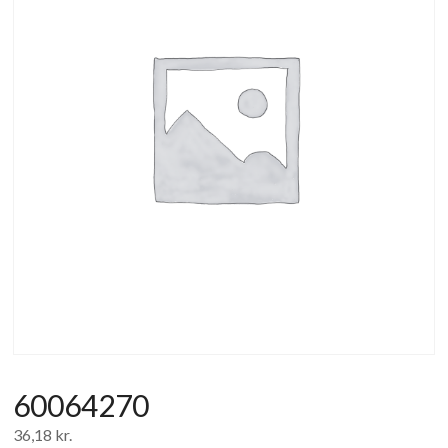
af
forbrugerelektronik
og
hvidevarer
60064270
36,18
kr.