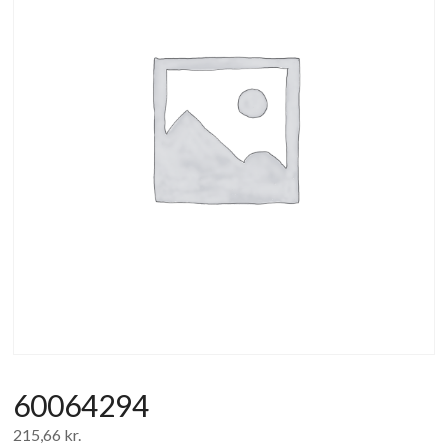
af
forbrugerelektronik
og
hvidevarer
60064294
215,66
kr.