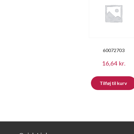
60072703
16,64
kr.
Tilføj til kurv