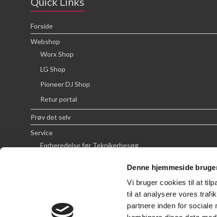
Quick Links
Forside
Webshop
Worx Shop
LG Shop
Pioneer DJ Shop
Retur portal
Prøv det selv
Service
Forberedelse før Teknikerbesøg
Priser
Denne hjemmeside bruger
FAQ
Vi bruger cookies til at til
Om SCG
til at analysere vores tra
partnere inden for sociale
Handelsbetingelser