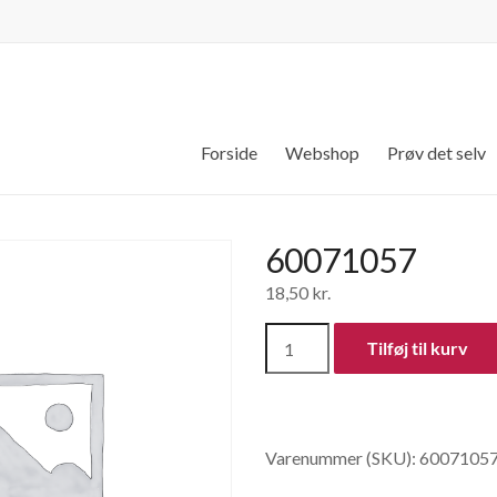
Forside
Webshop
Prøv det selv
60071057
18,50
kr.
60071057
Tilføj til kurv
antal
Varenummer (SKU):
6007105