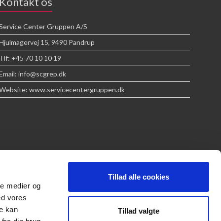
Kontakt os
Service Center Gruppen A/S
Hjulmagervej 15, 9490 Pandrup
Tlf: +45 70 10 10 19
Email: info@scgrep.dk
Website: www.servicecentergruppen.dk
Tillad alle cookies
ale medier og
ed vores
re kan
Tillad valgte