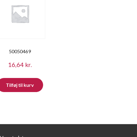
50050469
16,64
kr.
Tilføj til kurv