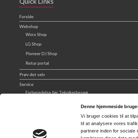
Quick Links
Forside
Webshop
Worx Shop
LG Shop
Pioneer DJ Shop
Retur portal
Prøv det selv
Service
Forberedelse før Teknikerbesøg
Priser
Denne hjemmeside bruger
FAQ
Vi bruger cookies til at til
Om SCG
til at analysere vores tra
partnere inden for sociale
Handelsbetingelser