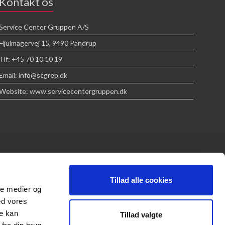
Kontakt os
Service Center Gruppen A/S
Hjulmagervej 15, 9490 Pandrup
Tlf: +45 70 10 10 19
Email: info@scgrep.dk
Website: www.servicecentergruppen.dk
Tillad alle cookies
ale medier og
ed vores
re kan
Tillad valgte