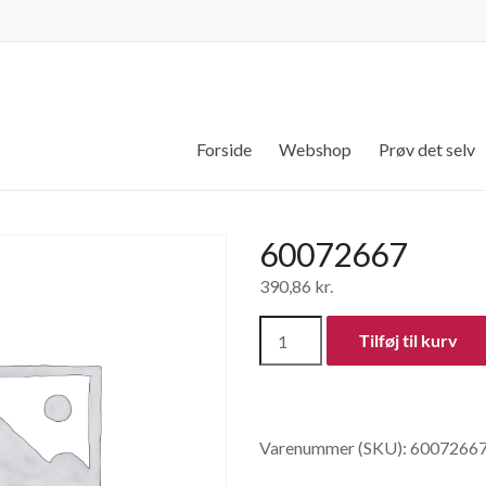
Forside
Webshop
Prøv det selv
60072667
390,86
kr.
60072667
Tilføj til kurv
antal
Varenummer (SKU):
6007266