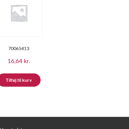
70065413
16,64
kr.
Tilføj til kurv