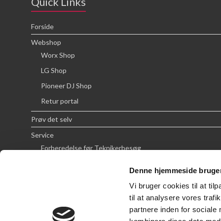
Quick Links
Forside
Webshop
Worx Shop
LG Shop
Pioneer DJ Shop
Retur portal
Prøv det selv
Service
Forberedelse før Teknikerbesøg
Priser
Denne hjemmeside bruger
FAQ
Vi bruger cookies til at til
Om SCG
til at analysere vores tra
partnere inden for sociale
Handelsbetingelser