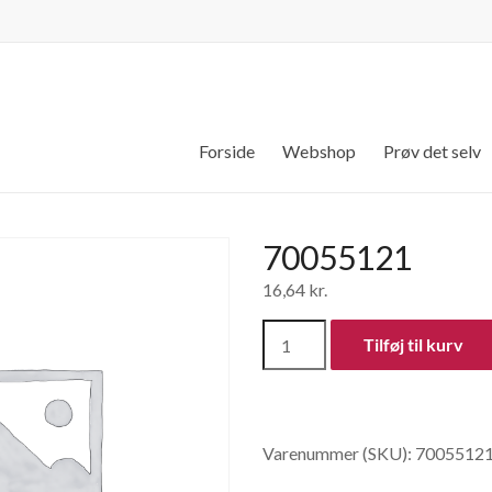
Forside
Webshop
Prøv det selv
70055121
16,64
kr.
70055121
Tilføj til kurv
antal
Varenummer (SKU):
7005512