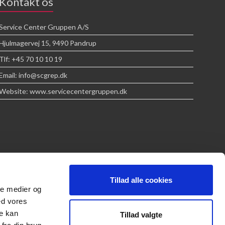
Kontakt os
Service Center Gruppen A/S
Hjulmagervej 15, 9490 Pandrup
Tlf: +45 70 10 10 19
Email: info@scgrep.dk
Website: www.servicecentergruppen.dk
Tillad alle cookies
ale medier og
ed vores
re kan
Tillad valgte