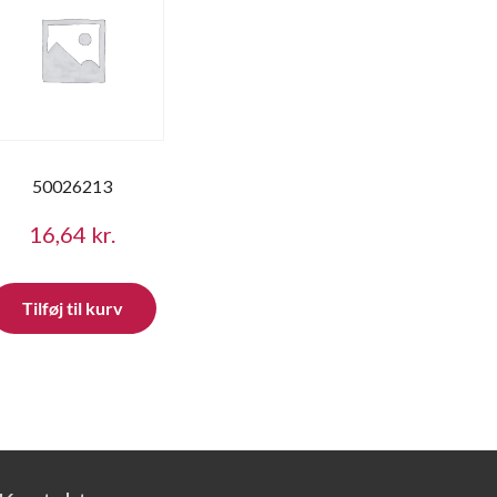
50026213
16,64
kr.
Tilføj til kurv