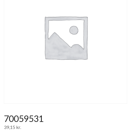
af
forbrugerelektronik
og
hvidevarer
70059531
39,15
kr.