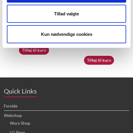
Tillad valgte
60065560 – O Ring ?53X?5.3
50043755 – Dustproof
Cover
Kun nødvendige cookies
25,68
kr.
21,59
kr.
Tilføj til kurv
Tilføj til kurv
Quick Links
Forside
Webshop
Worx Shop
LG Shop