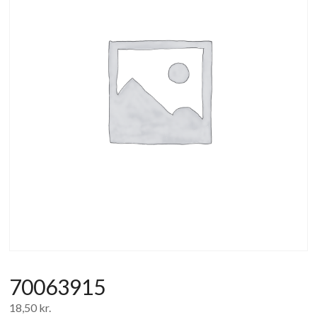
af
forbrugerelektronik
og
hvidevarer
70063915
18,50
kr.