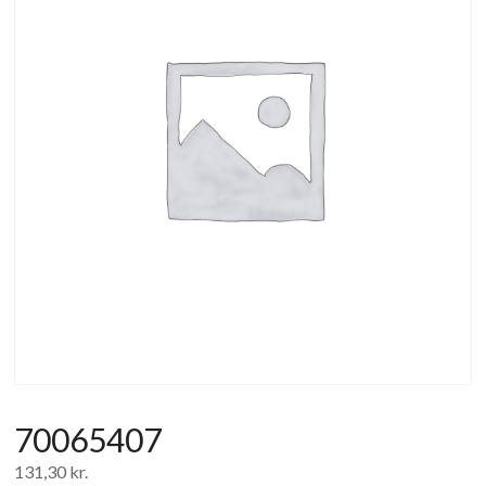
af
forbrugerelektronik
og
hvidevarer
70065407
131,30
kr.