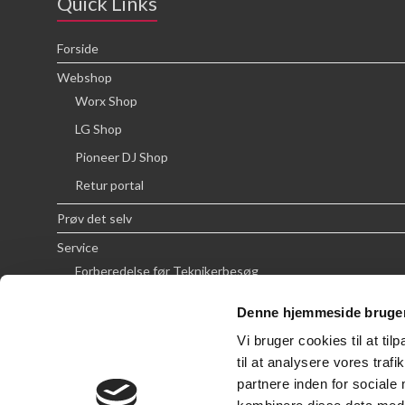
Quick Links
Forside
Webshop
Worx Shop
LG Shop
Pioneer DJ Shop
Retur portal
Prøv det selv
Service
Forberedelse før Teknikerbesøg
Priser
Denne hjemmeside bruger
FAQ
Vi bruger cookies til at til
Om SCG
til at analysere vores tra
partnere inden for sociale
Handelsbetingelser