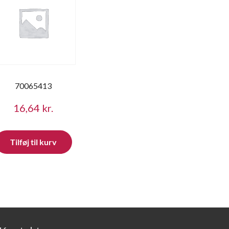
70065413
16,64
kr.
Tilføj til kurv