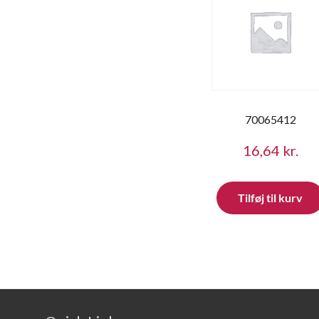
70065412
16,64
kr.
Tilføj til kurv