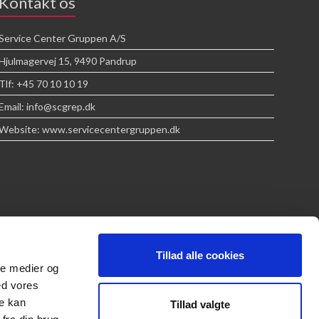
Kontakt os
Service Center Gruppen A/S
Hjulmagervej 15, 9490 Pandrup
Tlf: +45 70 10 10 19
Email: info@scgrep.dk
Website: www.servicecentergruppen.dk
Tillad alle cookies
ale medier og
ed vores
re kan
Tillad valgte