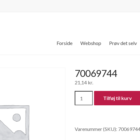
Forside
Webshop
Prøv det selv
70069744
21,14
kr.
70069744
Tilføj til kurv
antal
Varenummer (SKU):
7006974