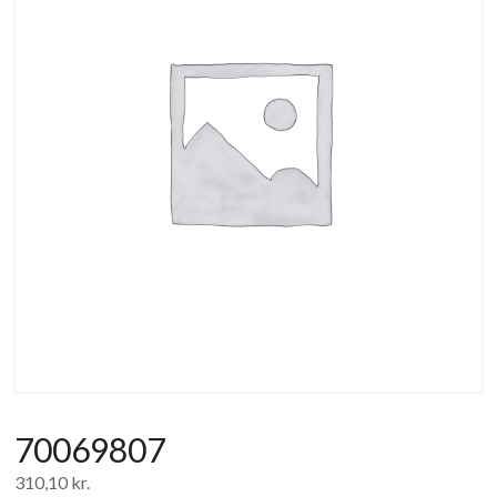
af
forbrugerelektronik
og
hvidevarer
70069807
310,10
kr.