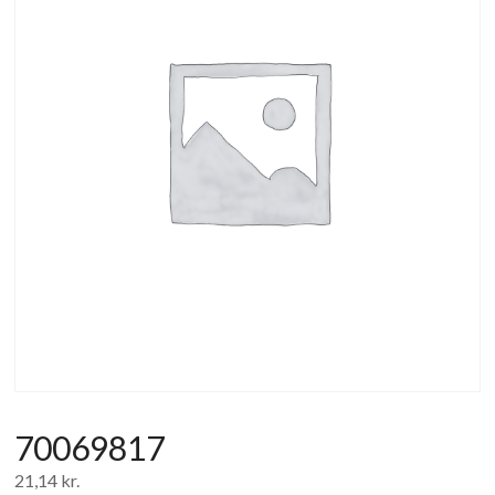
af
forbrugerelektronik
og
hvidevarer
70069817
21,14
kr.