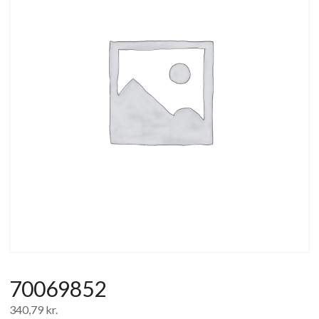
af
forbrugerelektronik
og
hvidevarer
70069852
340,79
kr.