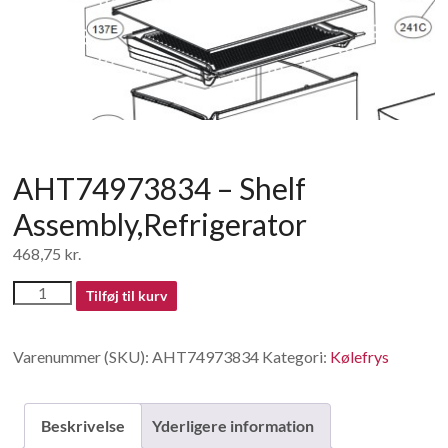
af
forbrugerelektronik
og
hvidevarer
AHT74973834 – Shelf
Assembly,Refrigerator
468,75
kr.
AHT74973834
Tilføj til kurv
-
Shelf
Varenummer (SKU):
AHT74973834
Kategori:
Kølefrys
Assembly,Refrigerator
antal
Beskrivelse
Yderligere information