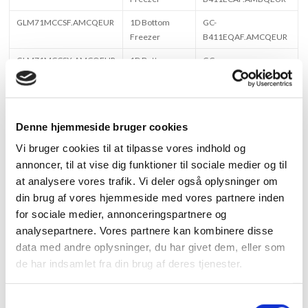
GLM71MCCSF.AMCQEUR
1D Bottom
GC-
Freezer
B411EQAF.AMCQEUR
GLM71MCCSX.AMCQEUR
1D Bottom
GC-
Freezer
B411EQAP.AMCQEUR
GLT71MBCSF.AMBQEUR
1D Bottom
GC-
Freezer
B411ECCF.AMBQEUR
Denne hjemmeside bruger cookies
GLT71MBCSZ.AMBQEUR
1D Bottom
GC-
Vi bruger cookies til at tilpasse vores indhold og
Freezer
B411ECCM.AMBQEUR
annoncer, til at vise dig funktioner til sociale medier og til
GLT71MCCSF.AMCQEUR
1D Bottom
GC-
at analysere vores trafik. Vi deler også oplysninger om
Freezer
B411EQCF.AMCQEUR
din brug af vores hjemmeside med vores partnere inden
GLT71MCCSZ.AMCQEUR
1D Bottom
GC-
for sociale medier, annonceringspartnere og
Freezer
B411EQCM.AMCQEUR
analysepartnere. Vores partnere kan kombinere disse
data med andre oplysninger, du har givet dem, eller som
GLT71PZCSF.APZQEUR
1D Bottom
GC-
de har indsamlet fra din brug af deres tjenester.
Freezer
B411ELCF.APZQEUR
GLT71SWCSF.ASWQEUR
1D Bottom
GC-
S
Freezer
B411EQCF.ASWQEUR