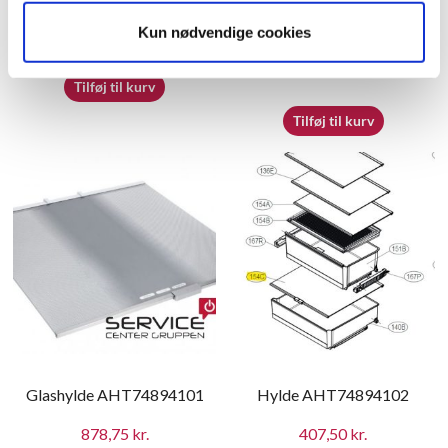
sæt til døre vending LG
Kun nødvendige cookies
341,25
kr.
309,55
kr.
Tilføj til kurv
Tilføj til kurv
Glashylde AHT74894101
Hylde AHT74894102
878,75
kr.
407,50
kr.