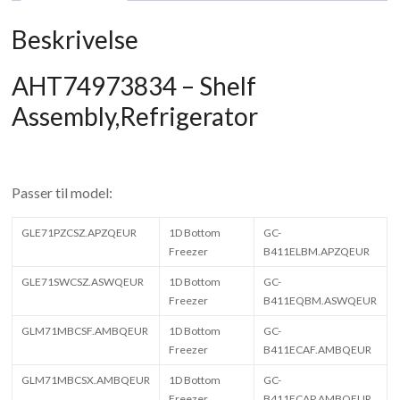
Beskrivelse
AHT74973834 – Shelf
Assembly,Refrigerator
Passer til model:
GLE71PZCSZ.APZQEUR
1D Bottom
GC-
Freezer
B411ELBM.APZQEUR
GLE71SWCSZ.ASWQEUR
1D Bottom
GC-
Freezer
B411EQBM.ASWQEUR
GLM71MBCSF.AMBQEUR
1D Bottom
GC-
Freezer
B411ECAF.AMBQEUR
GLM71MBCSX.AMBQEUR
1D Bottom
GC-
Freezer
B411ECAP.AMBQEUR