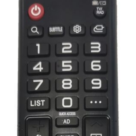
af
forbrugerelektronik
og
hvidevarer