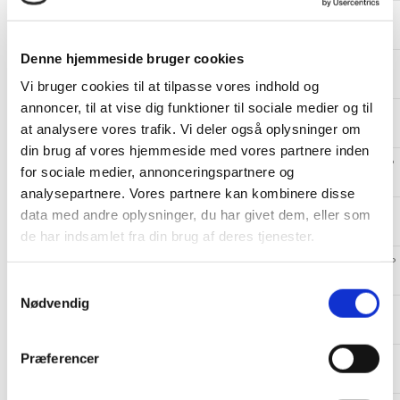
49UN71006LB.AEU
LED LCD TV 49
49UN71006LB.BEULLJP
(UD)
Denne hjemmeside bruger cookies
49UN71006LB.AEU
LED LCD TV 49
49UN71006LB.BEUWLJP
(UD)
Vi bruger cookies til at tilpasse vores indhold og
annoncer, til at vise dig funktioner til sociale medier og til
49UN71006LB.AEUD
LED LCD TV 49
49UN71006LB.BEULDJP
at analysere vores trafik. Vi deler også oplysninger om
(UD)
din brug af vores hjemmeside med vores partnere inden
49UN71006LB.AEUD
LED LCD TV 49
49UN71006LB.BEUWDJP
for sociale medier, annonceringspartnere og
(UD)
analysepartnere. Vores partnere kan kombinere disse
49UN711C0ZB.AEU
Commercial_LED
49UN711C0ZB.BEULDJP
data med andre oplysninger, du har givet dem, eller som
LCD TV 49(UHD)
de har indsamlet fra din brug af deres tjenester.
49UN711C0ZB.AEU
Commercial_LED
49UN711C0ZB.BEUWDJP
LCD TV 49(UHD)
S
Nødvendig
a
50UN70003LA.AEUQ
LED LCD TV 50
50UN70003LA.CEUSLH
m
(O/S, UD)
t
Præferencer
50UN70003LA.AEUQ
LED LCD TV 50
50UN70003LA.CEUULH
y
(O/S, UD)
k