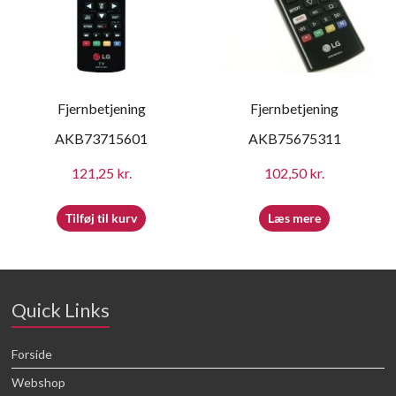
Fjernbetjening
Fjernbetjening
AKB73715601
AKB75675311
121,25
kr.
102,50
kr.
Tilføj til kurv
Læs mere
Quick Links
Forside
Webshop