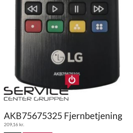
AKB75675325 Fjernbetjening
209,16
kr.