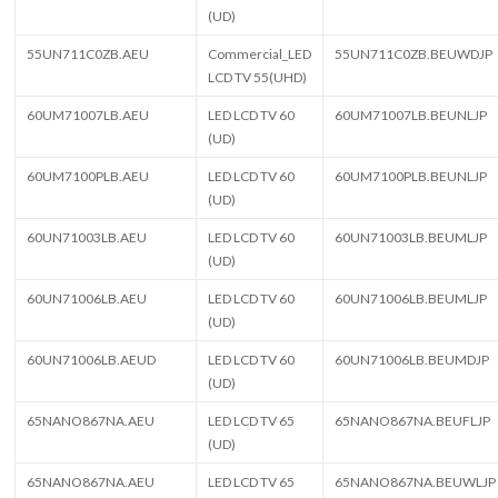
(UD)
55UN711C0ZB.AEU
Commercial_LED
55UN711C0ZB.BEUWDJP
LCD TV 55(UHD)
60UM71007LB.AEU
LED LCD TV 60
60UM71007LB.BEUNLJP
(UD)
60UM7100PLB.AEU
LED LCD TV 60
60UM7100PLB.BEUNLJP
(UD)
60UN71003LB.AEU
LED LCD TV 60
60UN71003LB.BEUMLJP
(UD)
60UN71006LB.AEU
LED LCD TV 60
60UN71006LB.BEUMLJP
(UD)
60UN71006LB.AEUD
LED LCD TV 60
60UN71006LB.BEUMDJP
(UD)
65NANO867NA.AEU
LED LCD TV 65
65NANO867NA.BEUFLJP
(UD)
65NANO867NA.AEU
LED LCD TV 65
65NANO867NA.BEUWLJP