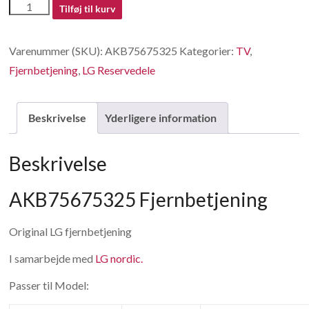
AKB75675325
Tilføj til kurv
Fjernbetjening
antal
Varenummer (SKU):
AKB75675325
Kategorier:
TV
,
Fjernbetjening
,
LG Reservedele
Beskrivelse
Yderligere information
Beskrivelse
AKB75675325 Fjernbetjening
Original LG fjernbetjening
I samarbejde med
LG nordic.
Passer til Model: