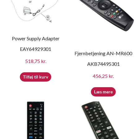
Power Supply Adapter
EAY64929301
Fjernbetjening AN-MR600
518,75
kr.
AKB74495301
456,25
kr.
Tilføj til kurv
Læs mere