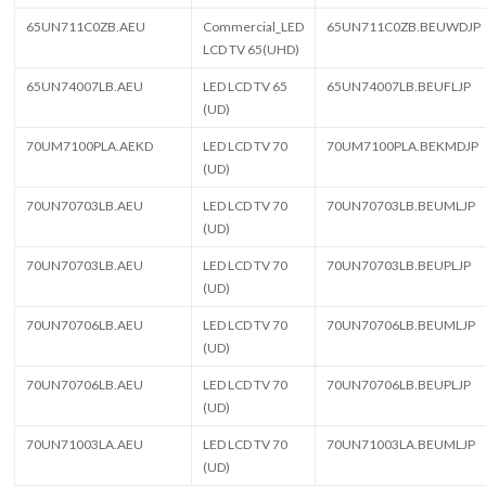
65UN711C0ZB.AEU
Commercial_LED
65UN711C0ZB.BEUWDJP
LCD TV 65(UHD)
65UN74007LB.AEU
LED LCD TV 65
65UN74007LB.BEUFLJP
(UD)
70UM7100PLA.AEKD
LED LCD TV 70
70UM7100PLA.BEKMDJP
(UD)
70UN70703LB.AEU
LED LCD TV 70
70UN70703LB.BEUMLJP
(UD)
70UN70703LB.AEU
LED LCD TV 70
70UN70703LB.BEUPLJP
(UD)
70UN70706LB.AEU
LED LCD TV 70
70UN70706LB.BEUMLJP
(UD)
70UN70706LB.AEU
LED LCD TV 70
70UN70706LB.BEUPLJP
(UD)
70UN71003LA.AEU
LED LCD TV 70
70UN71003LA.BEUMLJP
(UD)