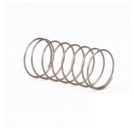
af
forbrugerelektronik
og
hvidevarer