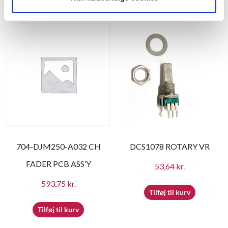
Tilføj til kurv
Tilføj til kurv
704-DJM250-A032 CH
DCS1078 ROTARY VR
FADER PCB ASS’Y
53,64
kr.
593,75
kr.
Tilføj til kurv
Tilføj til kurv