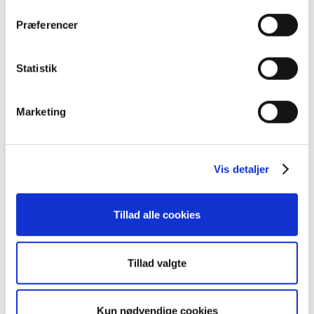
m
t
Præferencer
y
Relaterede varer
k
k
Statistik
e
v
Marketing
a
l
g
Vis detaljer
Tillad alle cookies
DWX4294/DWX4625 USBA
DAA1321/DAA1410
ASS’Y
KNOB/CH
Tillad valgte
420,00
kr.
144,00
kr.
Kun nødvendige cookies