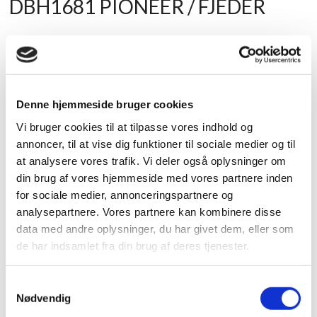
DBH1681 PIONEER / FJEDER
Fjeder til joghjul.
Original reservedel i samarbejde med
Pioner DJ.
Passer til:
Denne hjemmeside bruger cookies
CDJ-900
Vi bruger cookies til at tilpasse vores indhold og
annoncer, til at vise dig funktioner til sociale medier og til
CDJ-900NXS
at analysere vores trafik. Vi deler også oplysninger om
CDJ-850
din brug af vores hjemmeside med vores partnere inden
DDJ-1000
for sociale medier, annonceringspartnere og
analysepartnere. Vores partnere kan kombinere disse
CDJ-2000NXS2
data med andre oplysninger, du har givet dem, eller som
CDJ-TOUR1
de har indsamlet fra din brug af deres tjenester.
DDJ-RZX
S
CDJ-2000
Nødvendig
a
XDJ-1000