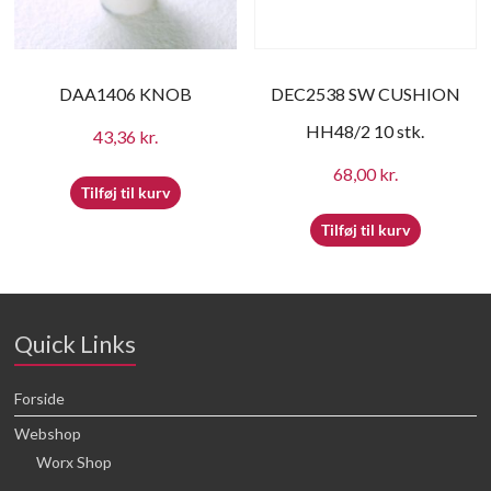
DAA1406 KNOB
DEC2538 SW CUSHION
HH48/2 10 stk.
43,36
kr.
68,00
kr.
Tilføj til kurv
Tilføj til kurv
Quick Links
Forside
Webshop
Worx Shop