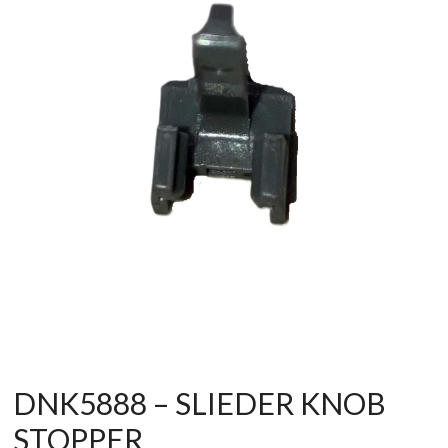
af
forbrugerelektronik
og
hvidevarer
DNK5888 – SLIEDER KNOB
STOPPER