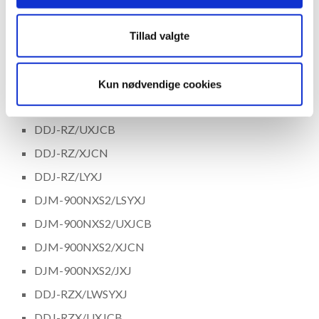
XDJ-RX/AXJ5
XDJ-RX/JXJ
Tillad valgte
XDJ-RX/LYXJ
DDJ-RZ/JXJ
Kun nødvendige cookies
DDJ-RZ/LSYXJ
DDJ-RZ/UXJCB
DDJ-RZ/XJCN
DDJ-RZ/LYXJ
DJM-900NXS2/LSYXJ
DJM-900NXS2/UXJCB
DJM-900NXS2/XJCN
DJM-900NXS2/JXJ
DDJ-RZX/LWSYXJ
DDJ-RZX/UXJCB