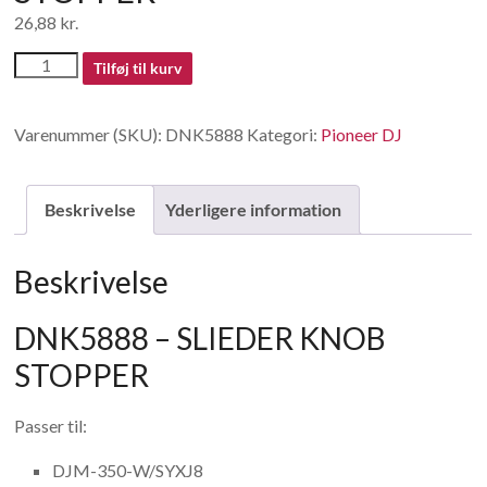
26,88
kr.
DNK5888
Tilføj til kurv
-
SLIEDER
Varenummer (SKU):
DNK5888
Kategori:
Pioneer DJ
KNOB
STOPPER
antal
Beskrivelse
Yderligere information
Beskrivelse
DNK5888 – SLIEDER KNOB
STOPPER
Passer til:
DJM-350-W/SYXJ8