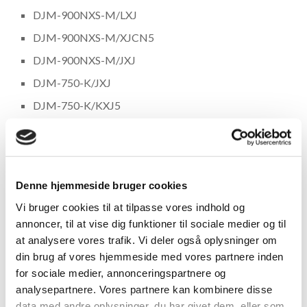
DJM-900NXS-M/LXJ
DJM-900NXS-M/XJCN5
DJM-900NXS-M/JXJ
DJM-750-K/JXJ
DJM-750-K/KXJ5
DJM-750-K/LXJ
DJM-750-K/SYXJ8
DJM-750-K/UXJCB
Denne hjemmeside bruger cookies
DJM-750-K/XJCN5
Vi bruger cookies til at tilpasse vores indhold og
DJM-750-S/JXJ
annoncer, til at vise dig funktioner til sociale medier og til
at analysere vores trafik. Vi deler også oplysninger om
DJM-750-S/KXJ5
din brug af vores hjemmeside med vores partnere inden
DJM-750-S/LXJ
for sociale medier, annonceringspartnere og
DJM-750-S/SYXJ8
analysepartnere. Vores partnere kan kombinere disse
data med andre oplysninger, du har givet dem, eller som