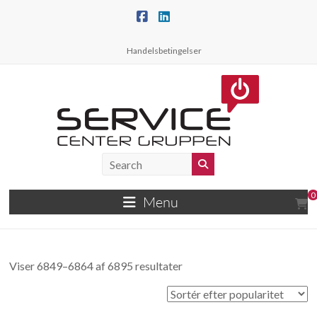
Skip
to
content
Handelsbetingelser
Service
Center
0
Menu
Gruppen
A/S
Sorteret
Viser 6849–6864 af 6895 resultater
Danmarks
efter
største
popularitet
reparationsværksted