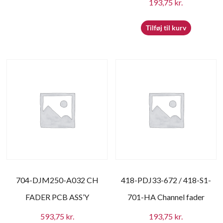
193,75
kr.
Tilføj til kurv
704-DJM250-A032 CH
418-PDJ33-672 / 418-S1-
FADER PCB ASS’Y
701-HA Channel fader
593,75
kr.
193,75
kr.