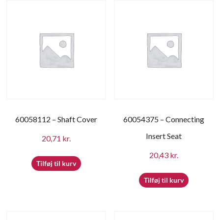
af
forbrugerelektronik
og
hvidevarer
60058112 – Shaft Cover
60054375 – Connecting
Insert Seat
20,71
kr.
20,43
kr.
Tilføj til kurv
Tilføj til kurv