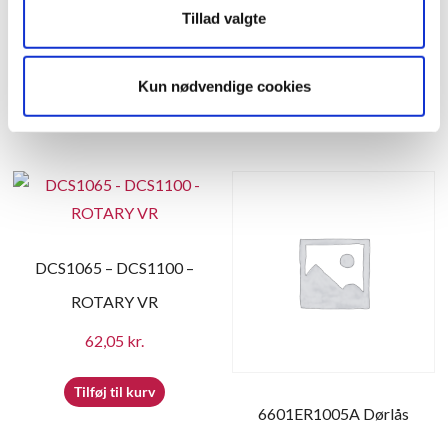
DNK6552 HOLDER
DEC2929 SW PACKING(EF)
Tillad valgte
48,40
kr.
58,75
kr.
Kun nødvendige cookies
Tilføj til kurv
Tilføj til kurv
DCS1065 – DCS1100 –
ROTARY VR
62,05
kr.
Tilføj til kurv
6601ER1005A Dørlås