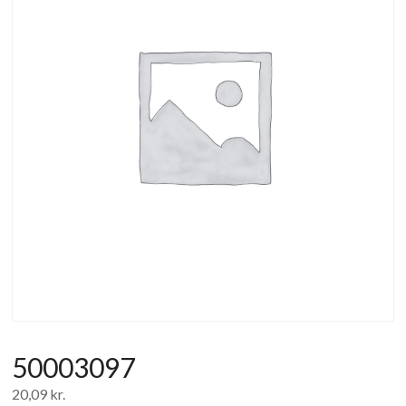
af
forbrugerelektronik
og
hvidevarer
50003097
20,09
kr.