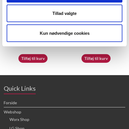
Tillad valgte
50051683 – Spool and line
60066988 – Viscosity Cup
Kun nødvendige cookies
25,68
kr.
25,68
kr.
Tilføj til kurv
Tilføj til kurv
Quick Links
Forside
Webshop
Worx Shop
LG Shop