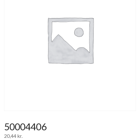
af
forbrugerelektronik
og
hvidevarer
50004406
20,44
kr.