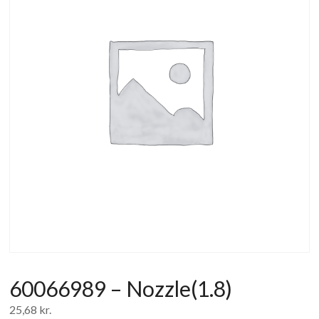
af
forbrugerelektronik
og
hvidevarer
60066989 – Nozzle(1.8)
25,68
kr.