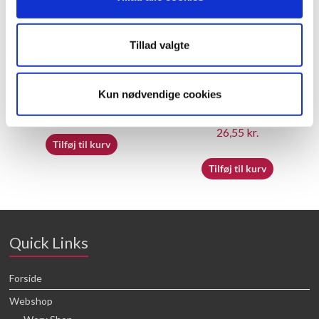
Tillad valgte
60058110 – Upper slide
60055508 – Snow bucket
Kun nødvendige cookies
buckle
21,88
kr.
26,55
kr.
Tilføj til kurv
Tilføj til kurv
Quick Links
Forside
Webshop