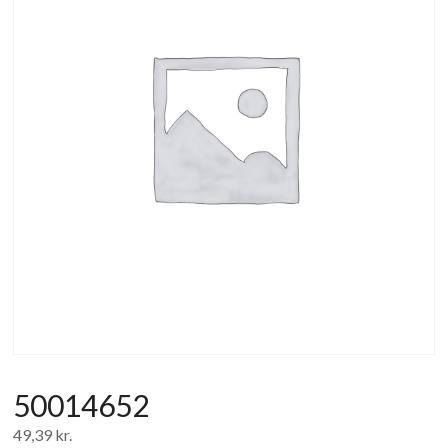
af
forbrugerelektronik
og
hvidevarer
50014652
49,39
kr.