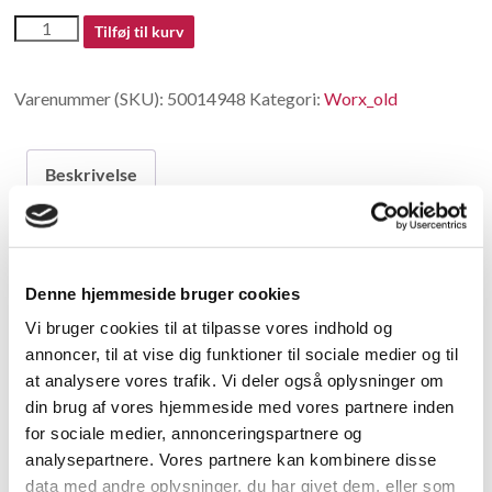
50014948
Tilføj til kurv
antal
Varenummer (SKU):
50014948
Kategori:
Worx_old
Beskrivelse
Beskrivelse
Denne hjemmeside bruger cookies
Light socket
Vi bruger cookies til at tilpasse vores indhold og
annoncer, til at vise dig funktioner til sociale medier og til
Relaterede varer
at analysere vores trafik. Vi deler også oplysninger om
din brug af vores hjemmeside med vores partnere inden
for sociale medier, annonceringspartnere og
analysepartnere. Vores partnere kan kombinere disse
data med andre oplysninger, du har givet dem, eller som