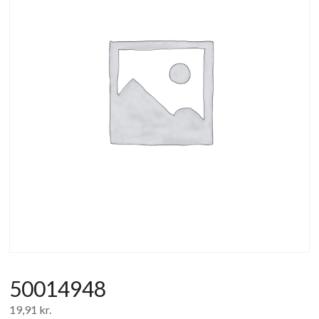
af
forbrugerelektronik
og
hvidevarer
50014948
19,91
kr.