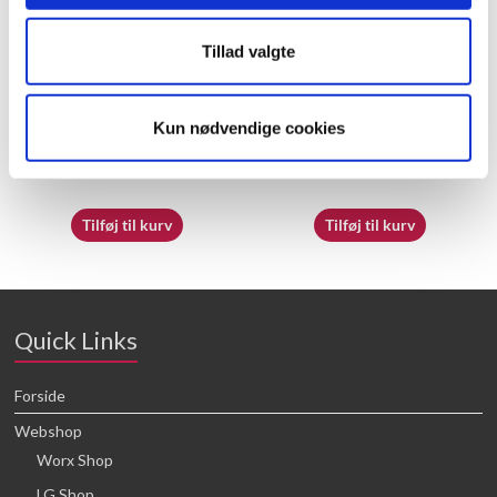
Tillad valgte
60058112 – Shaft Cover
60055497 – Switch box
Kun nødvendige cookies
20,71
kr.
23,05
kr.
Tilføj til kurv
Tilføj til kurv
Quick Links
Forside
Webshop
Worx Shop
LG Shop