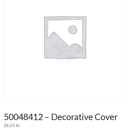
af
forbrugerelektronik
og
hvidevarer
50048412 – Decorative Cover
26,55
kr.