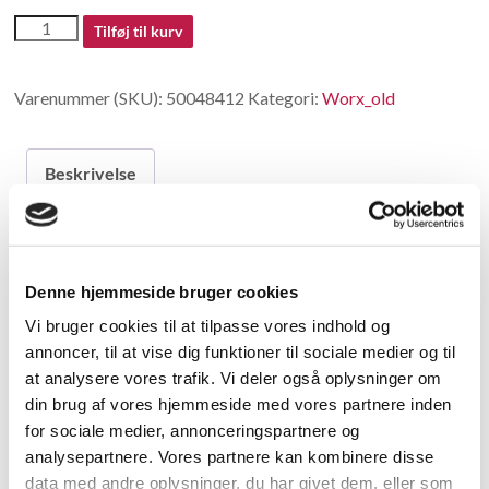
50048412
Tilføj til kurv
-
Decorative
Varenummer (SKU):
50048412
Kategori:
Worx_old
Cover
antal
Beskrivelse
Beskrivelse
Denne hjemmeside bruger cookies
Decorative Cover
Vi bruger cookies til at tilpasse vores indhold og
annoncer, til at vise dig funktioner til sociale medier og til
Relaterede varer
at analysere vores trafik. Vi deler også oplysninger om
din brug af vores hjemmeside med vores partnere inden
for sociale medier, annonceringspartnere og
analysepartnere. Vores partnere kan kombinere disse
data med andre oplysninger, du har givet dem, eller som