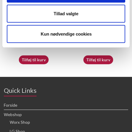
Tillad valgte
50019503 – Tape
60055495 – Trigger
Kun nødvendige cookies
26,25
kr.
23,05
kr.
Tilføj til kurv
Tilføj til kurv
Quick Links
Forside
Webshop
Worx Shop
LG Shop