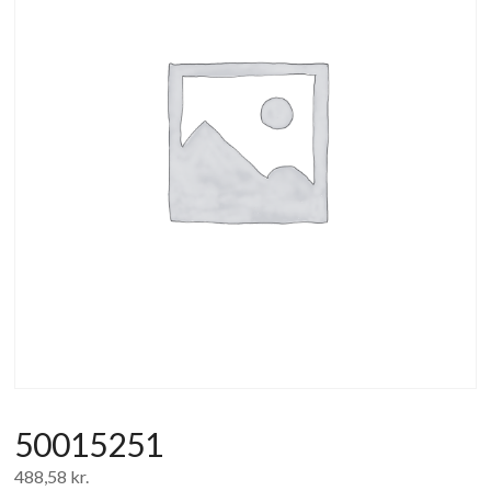
af
forbrugerelektronik
og
hvidevarer
50015251
488,58
kr.