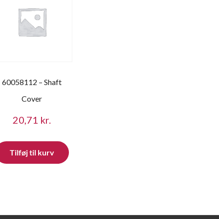
60058112 – Shaft
Cover
20,71
kr.
Tilføj til kurv