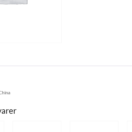
 China
varer