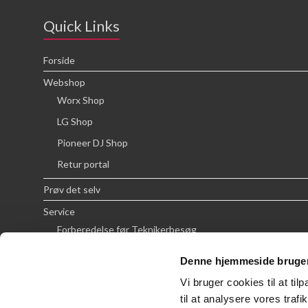
Quick Links
Forside
Webshop
Worx Shop
LG Shop
Pioneer DJ Shop
Retur portal
Prøv det selv
Service
Forberedelse før Teknikerbesøg
Priser
Denne hjemmeside bruger
FAQ
Vi bruger cookies til at til
Om SCG
til at analysere vores tra