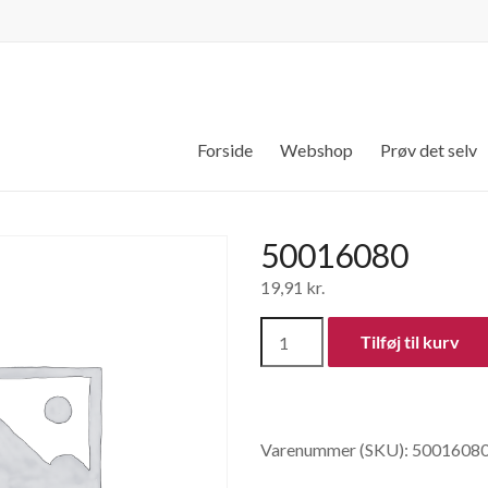
Forside
Webshop
Prøv det selv
50016080
19,91
kr.
50016080
Tilføj til kurv
antal
Varenummer (SKU):
5001608