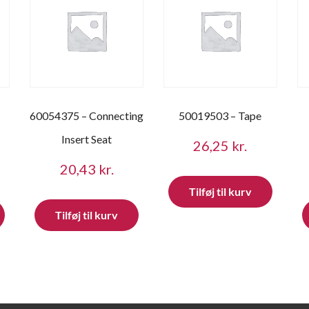
60054375 – Connecting
50019503 – Tape
Insert Seat
26,25
kr.
20,43
kr.
Tilføj til kurv
Tilføj til kurv