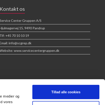
Kontakt os
Service Center Gruppen A/S
Hjulmagervej 15, 9490 Pandrup
Tlf: +45 70 10 10 19
Email: info@scgrep.dk
Website: www.servicecentergruppen.dk
Tillad alle cookies
ale medier og
ed vores