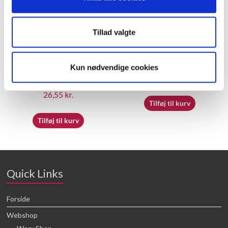
Tillad valgte
50048412 – Decorative
60055497 – Switch box
Kun nødvendige cookies
Cover
23,05
kr.
26,55
kr.
Tilføj til kurv
Tilføj til kurv
Quick Links
Forside
Webshop