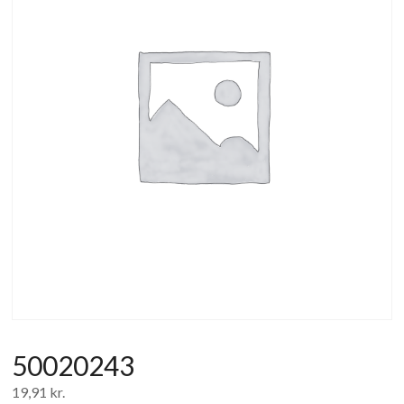
af
forbrugerelektronik
og
hvidevarer
50020243
19,91
kr.