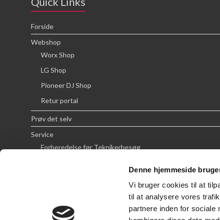
Quick Links
Forside
Webshop
Worx Shop
LG Shop
Pioneer DJ Shop
Retur portal
Prøv det selv
Service
Forberedelse før Teknikerbesøg
Priser
Denne hjemmeside bruger
FAQ
Vi bruger cookies til at til
Om SCG
til at analysere vores tra
partnere inden for sociale
Handelsbetingelser