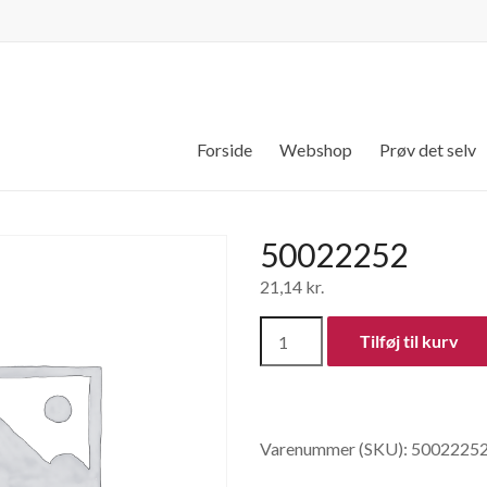
Forside
Webshop
Prøv det selv
50022252
21,14
kr.
50022252
Tilføj til kurv
antal
Varenummer (SKU):
5002225