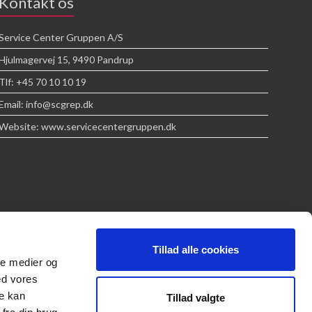
Kontakt os
Service Center Gruppen A/S
Hjulmagervej 15, 9490 Pandrup
Tlf: +45 70 10 10 19
Email: info@scgrep.dk
Website: www.servicecentergruppen.dk
Tillad alle cookies
ale medier og
ed vores
re kan
Tillad valgte