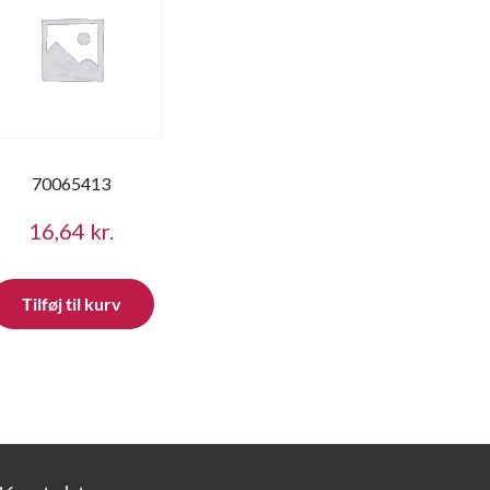
70065413
16,64
kr.
Tilføj til kurv