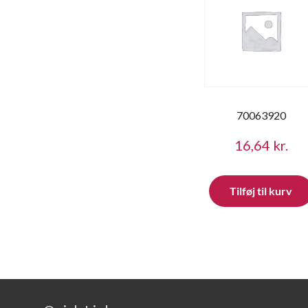
70063920
16,64
kr.
Tilføj til kurv