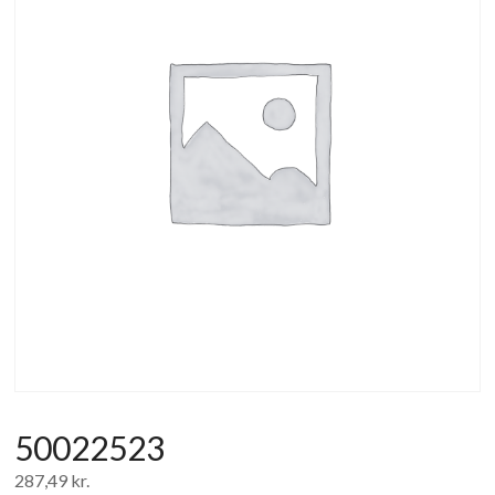
af
forbrugerelektronik
og
hvidevarer
50022523
287,49
kr.