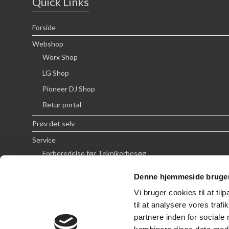
Quick Links
Forside
Webshop
Worx Shop
LG Shop
Pioneer DJ Shop
Retur portal
Prøv det selv
Service
Forberedelse før Teknikerbesøg
Priser
Denne hjemmeside bruger
FAQ
Vi bruger cookies til at til
Om SCG
til at analysere vores tra
partnere inden for sociale
Handelsbetingelser