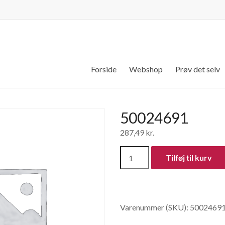
Forside
Webshop
Prøv det selv
50024691
287,49
kr.
50024691
Tilføj til kurv
antal
Varenummer (SKU):
5002469