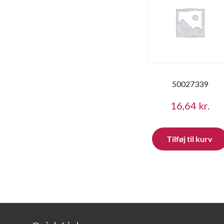
50027339
16,64
kr.
Tilføj til kurv