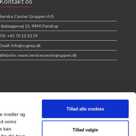
Kontakt os
Service Center Gruppen A/S
Hjulmagervej 15, 9490 Pandrup
Tlf: +45 70 10 10 19
Email: info@scgrep.dk
Website: www.servicecentergruppen.dk
Tillad alle cookies
ale medier og
ed vores
re kan
Tillad valgte