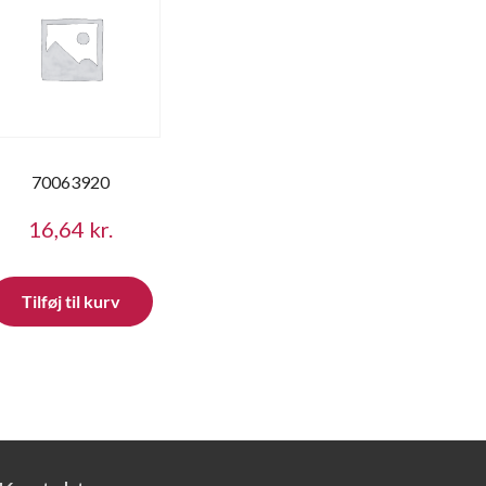
70063920
16,64
kr.
Tilføj til kurv