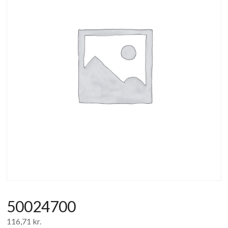
af
forbrugerelektronik
og
hvidevarer
50024700
116,71
kr.