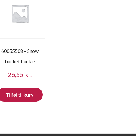
60055508 – Snow
bucket buckle
26,55
kr.
Tilføj til kurv