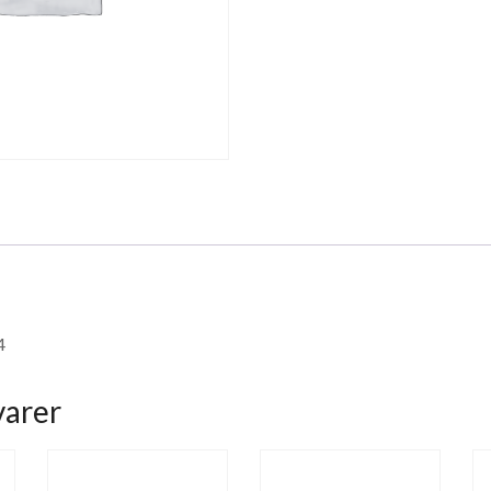
4
varer