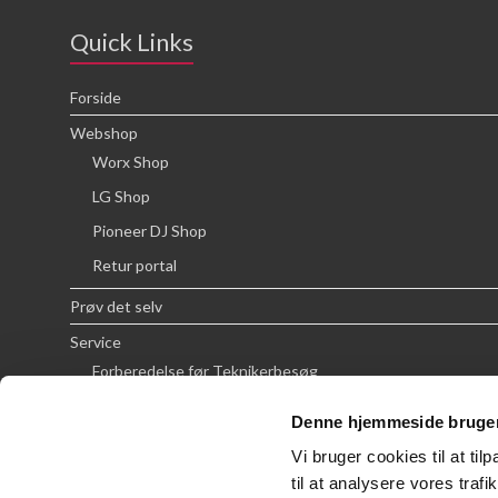
Quick Links
Forside
Webshop
Worx Shop
LG Shop
Pioneer DJ Shop
Retur portal
Prøv det selv
Service
Forberedelse før Teknikerbesøg
Priser
Denne hjemmeside bruger
FAQ
Vi bruger cookies til at til
Om SCG
til at analysere vores tra