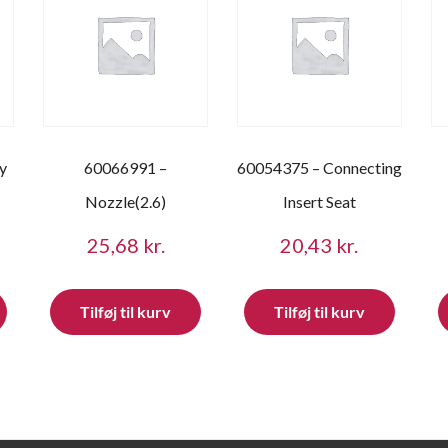
y
60066991 –
60054375 – Connecting
Nozzle(2.6)
Insert Seat
25,68
kr.
20,43
kr.
Tilføj til kurv
Tilføj til kurv