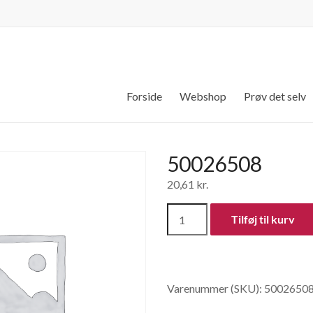
Forside
Webshop
Prøv det selv
50026508
20,61
kr.
50026508
Tilføj til kurv
antal
Varenummer (SKU):
5002650