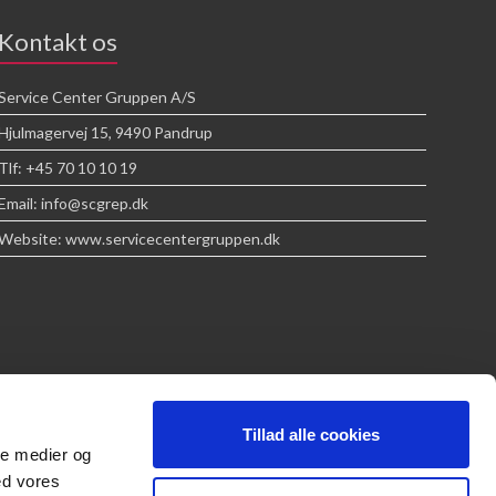
Kontakt os
Service Center Gruppen A/S
Hjulmagervej 15, 9490 Pandrup
Tlf: +45 70 10 10 19
Email: info@scgrep.dk
Website: www.servicecentergruppen.dk
Tillad alle cookies
ale medier og
ed vores