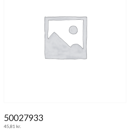
af
forbrugerelektronik
og
hvidevarer
50027933
45,81
kr.