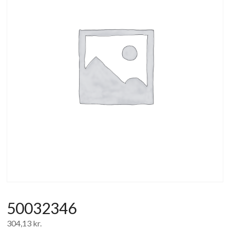
af
forbrugerelektronik
og
hvidevarer
50032346
304,13
kr.