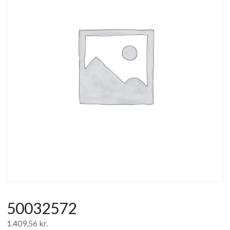
af
forbrugerelektronik
og
hvidevarer
50032572
1.409,56
kr.