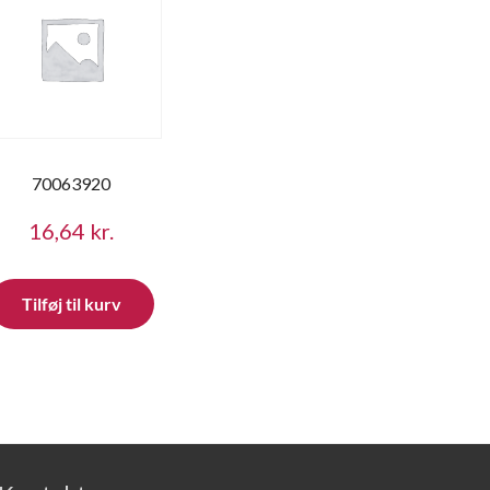
70063920
16,64
kr.
Tilføj til kurv