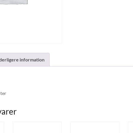
derligere information
ter
varer