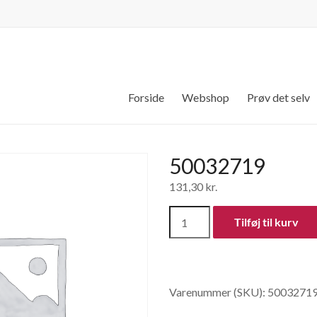
Forside
Webshop
Prøv det selv
50032719
131,30
kr.
50032719
Tilføj til kurv
antal
Varenummer (SKU):
5003271