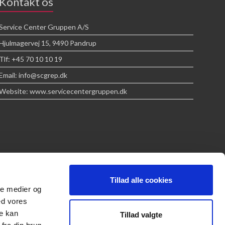
Kontakt os
Service Center Gruppen A/S
Hjulmagervej 15, 9490 Pandrup
Tlf: +45 70 10 10 19
Email: info@scgrep.dk
Website: www.servicecentergruppen.dk
Tillad alle cookies
ale medier og
ed vores
re kan
Tillad valgte