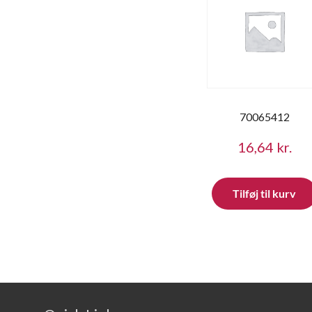
70065412
16,64
kr.
Tilføj til kurv