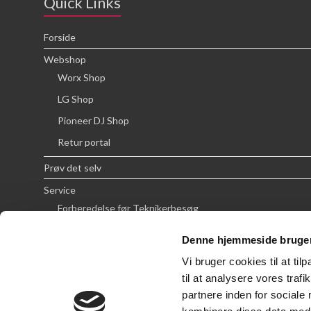
Quick Links
Forside
Webshop
Worx Shop
LG Shop
Pioneer DJ Shop
Retur portal
Prøv det selv
Service
Forberedelse før Teknikerbesøg
Priser
Denne hjemmeside bruger
FAQ
Vi bruger cookies til at til
Om SCG
til at analysere vores tra
partnere inden for sociale
Handelsbetingelser