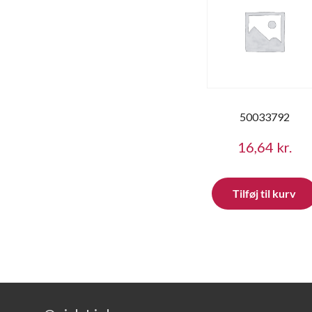
50033792
16,64
kr.
Tilføj til kurv