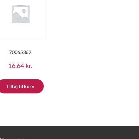
70065362
16,64
kr.
Tilføj til kurv