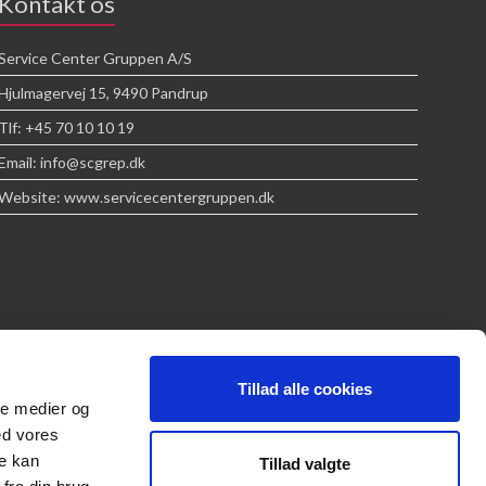
Kontakt os
Service Center Gruppen A/S
Hjulmagervej 15, 9490 Pandrup
Tlf: +45 70 10 10 19
Email: info@scgrep.dk
Website: www.servicecentergruppen.dk
Tillad alle cookies
ale medier og
ed vores
re kan
Tillad valgte