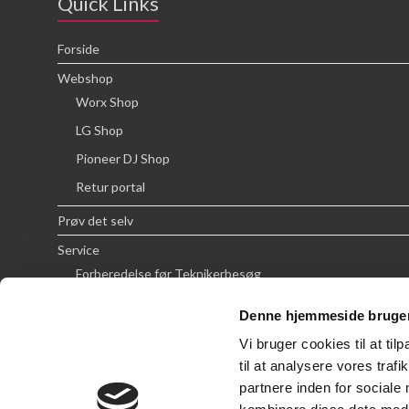
Quick Links
Forside
Webshop
Worx Shop
LG Shop
Pioneer DJ Shop
Retur portal
Prøv det selv
Service
Forberedelse før Teknikerbesøg
Priser
Denne hjemmeside bruger
FAQ
Vi bruger cookies til at til
Om SCG
til at analysere vores tra
partnere inden for sociale
Handelsbetingelser