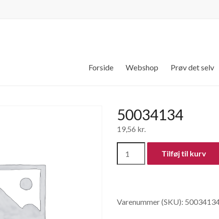
Forside
Webshop
Prøv det selv
50034134
19,56
kr.
50034134
Tilføj til kurv
antal
Varenummer (SKU):
5003413