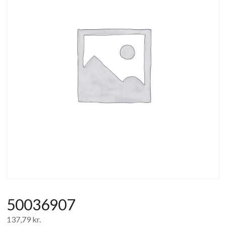
af
forbrugerelektronik
og
hvidevarer
50036907
137,79
kr.