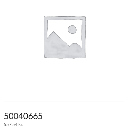
af
forbrugerelektronik
og
hvidevarer
50040665
557,54
kr.