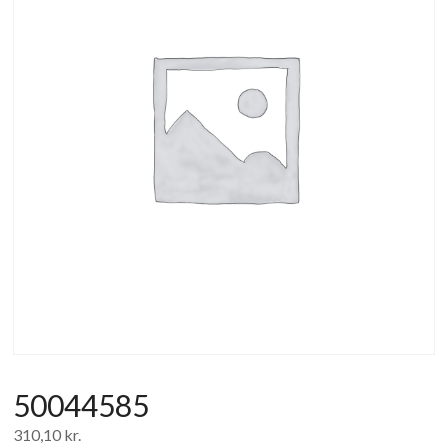
af
forbrugerelektronik
og
hvidevarer
50044585
310,10
kr.