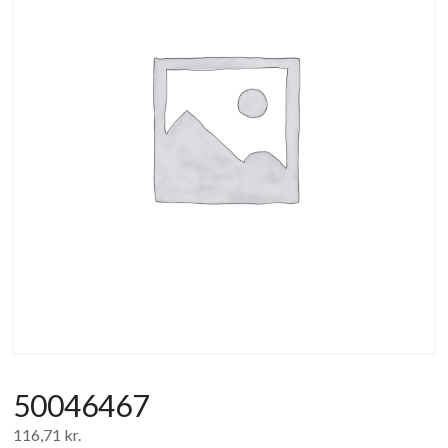
af
forbrugerelektronik
og
hvidevarer
50046467
116,71
kr.