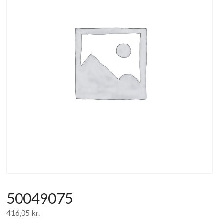
af
forbrugerelektronik
og
hvidevarer
50049075
416,05
kr.