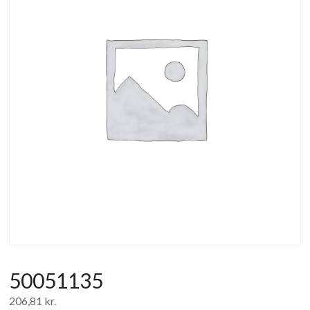
af
forbrugerelektronik
og
hvidevarer
50051135
206,81
kr.