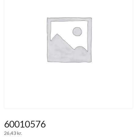
af
forbrugerelektronik
og
hvidevarer
60010576
26,43
kr.