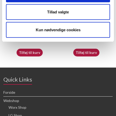
Tillad valgte
60058112 – Shaft Cover
60066988 – Viscosity Cup
Kun nødvendige cookies
20,71
kr.
25,68
kr.
Tilføj til kurv
Tilføj til kurv
Quick Links
Forside
Webshop
Worx Shop
LG Shop