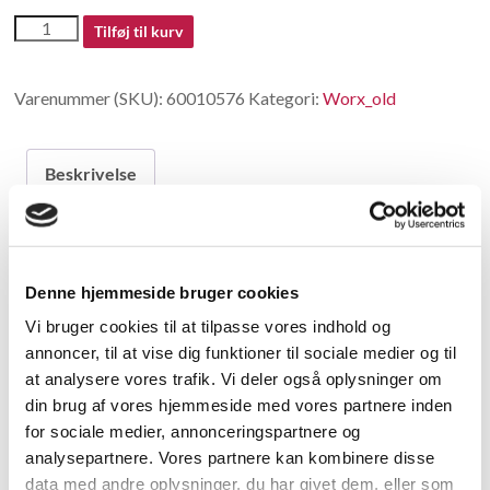
60010576
Tilføj til kurv
antal
Varenummer (SKU):
60010576
Kategori:
Worx_old
Beskrivelse
Beskrivelse
Denne hjemmeside bruger cookies
no longer available in China
Vi bruger cookies til at tilpasse vores indhold og
annoncer, til at vise dig funktioner til sociale medier og til
Relaterede varer
at analysere vores trafik. Vi deler også oplysninger om
din brug af vores hjemmeside med vores partnere inden
for sociale medier, annonceringspartnere og
analysepartnere. Vores partnere kan kombinere disse
data med andre oplysninger, du har givet dem, eller som