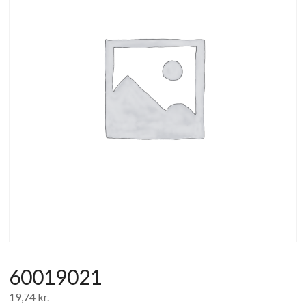
af
forbrugerelektronik
og
hvidevarer
60019021
19,74
kr.