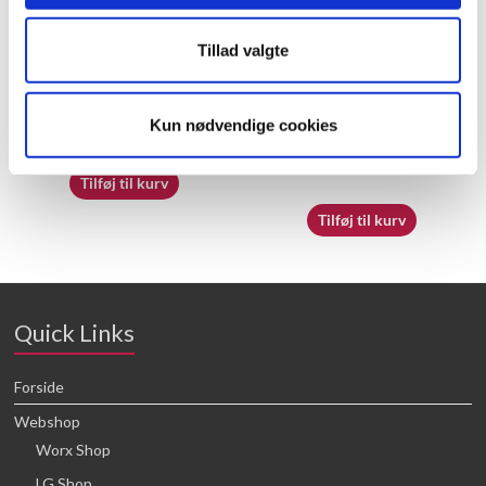
Tillad valgte
50032908 – Magnetic ring
50048412 – Decorative
Cover
Kun nødvendige cookies
24,80
kr.
26,55
kr.
Tilføj til kurv
Tilføj til kurv
Quick Links
Forside
Webshop
Worx Shop
LG Shop