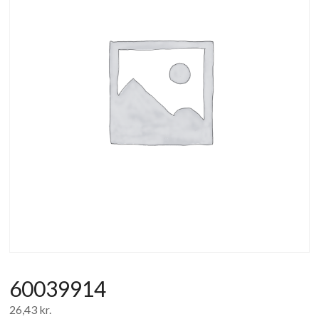
af
forbrugerelektronik
og
hvidevarer
60039914
26,43
kr.