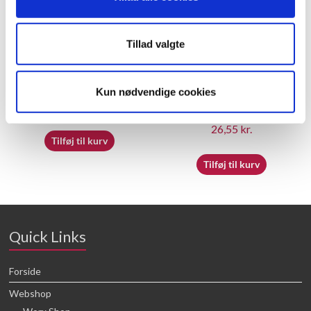
Tillad valgte
60055495 – Trigger
60055508 – Snow bucket
Kun nødvendige cookies
buckle
23,05
kr.
26,55
kr.
Tilføj til kurv
Tilføj til kurv
Quick Links
Forside
Webshop