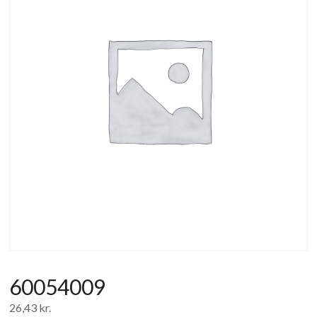
af
forbrugerelektronik
og
hvidevarer
60054009
26,43
kr.